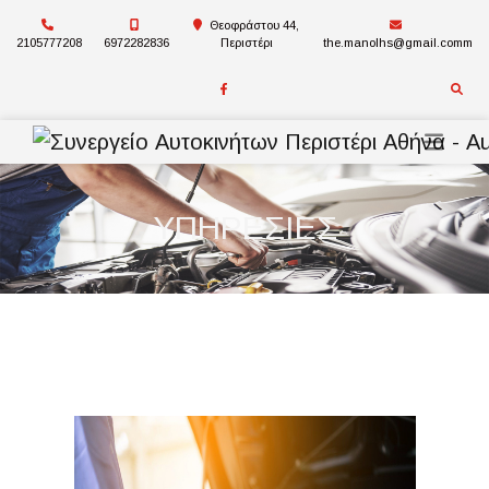
Θεοφράστου 44,
2105777208
6972282836
Περιστέρι
the.manolhs@gmail.comm
ΥΠΗΡΕΣΙΕΣ